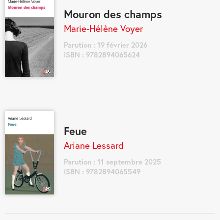
Mouron des champs
Marie-Hélène Voyer
Parution : 19 février 2026
ISBN : 9782894065624
Feue
Ariane Lessard
Parution : 11 septembre 2025
ISBN : 9782894065549