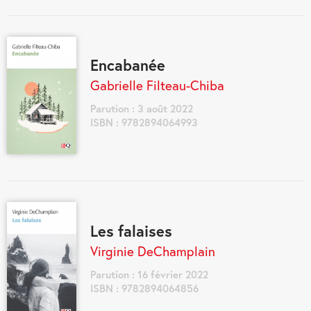
Encabanée
Gabrielle Filteau-Chiba
Parution : 3 août 2022
ISBN : 9782894064993
Les falaises
Virginie DeChamplain
Parution : 16 février 2022
ISBN : 9782894064856