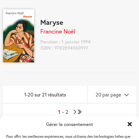
Maryse
Francine Noël
Parution : 1 janvier 1994
ISBN : 9782894060919
1-20 sur 21 résultats
20 par page
Navigation
1
2
Page
Dernière
des
suivante
page
Gérer le consentement
livres
Pour offrir les meilleures expériences, nous utilisons des technologies telles que