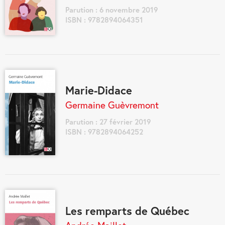
Parution : 6 novembre 2019
ISBN : 9782894064351
Marie-Didace
Germaine Guèvremont
Parution : 27 février 2019
ISBN : 9782894064252
Les remparts de Québec