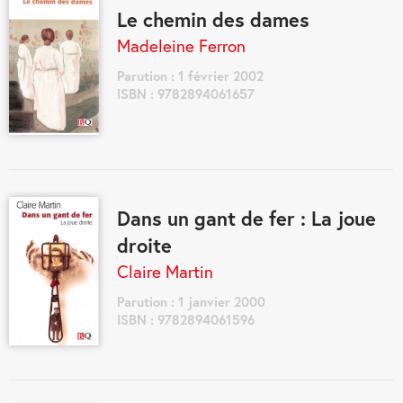
Le chemin des dames
Madeleine Ferron
Parution : 1 février 2002
ISBN : 9782894061657
Dans un gant de fer : La joue
droite
Claire Martin
Parution : 1 janvier 2000
ISBN : 9782894061596