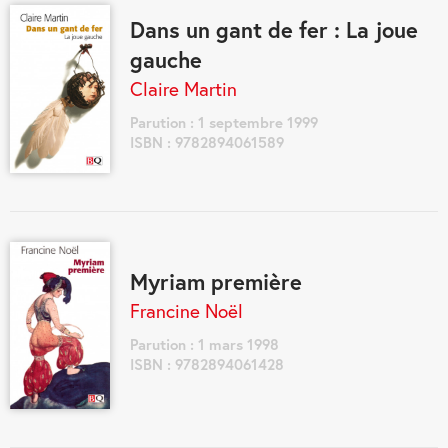
Dans un gant de fer : La joue
gauche
Claire Martin
Parution : 1 septembre 1999
ISBN : 9782894061589
Myriam première
Francine Noël
Parution : 1 mars 1998
ISBN : 9782894061428