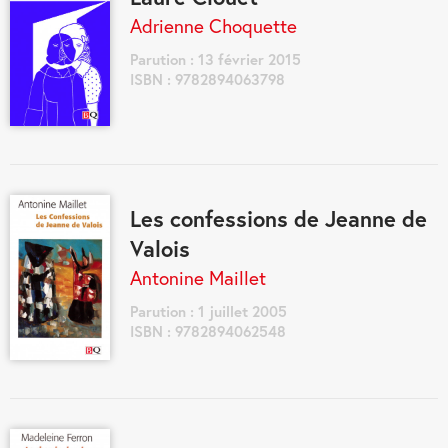
Adrienne Choquette
Parution : 13 février 2015
ISBN : 9782894063798
Les confessions de Jeanne de
Valois
Antonine Maillet
Parution : 1 juillet 2005
ISBN : 9782894062548