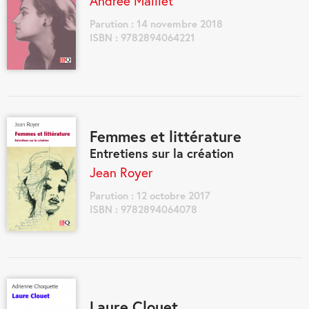
Andrée Maillet
Parution : 14 novembre 2018
ISBN : 9782894064221
Femmes et littérature
Entretiens sur la création
Jean Royer
Parution : 12 octobre 2017
ISBN : 9782894064078
Laure Clouet