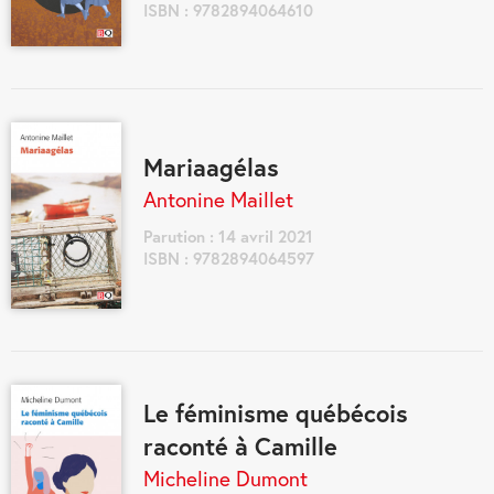
ISBN : 9782894064610
Mariaagélas
Antonine Maillet
Parution : 14 avril 2021
ISBN : 9782894064597
Le féminisme québécois
raconté à Camille
Micheline Dumont