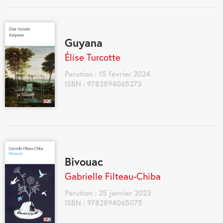
Guyana
Élise Turcotte
Parution : 15 février 2024
ISBN : 9782894065273
Bivouac
Gabrielle Filteau-Chiba
Parution : 25 janvier 2023
ISBN : 9782894065075