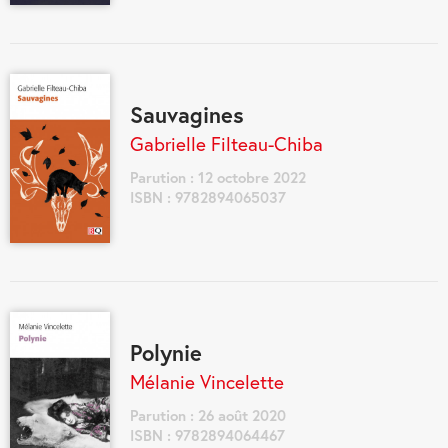
Sauvagines
Gabrielle Filteau-Chiba
Parution : 12 octobre 2022
ISBN : 9782894065037
Polynie
Mélanie Vincelette
Parution : 26 août 2020
ISBN : 9782894064467