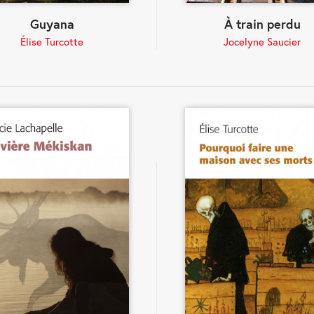
Guyana
À train perdu
Élise Turcotte
Jocelyne Saucier