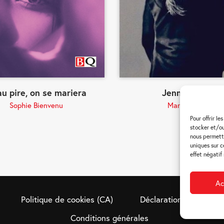
au pire, on se mariera
Jenny Sauro
Sophie Bienvenu
Marc Séguin
Pour offrir l
stocker et/ou
nous permettr
uniques sur c
effet négatif
Ac
Politique de cookies (CA)
Déclaration de confiden
Conditions générales