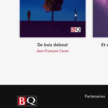
De bois debout
Et 
Jean-François Caron
Partenaires
Bibliothèque
québécoise